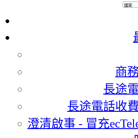
商
長途
長途電話收
澄清啟事 - 冒充ecTel