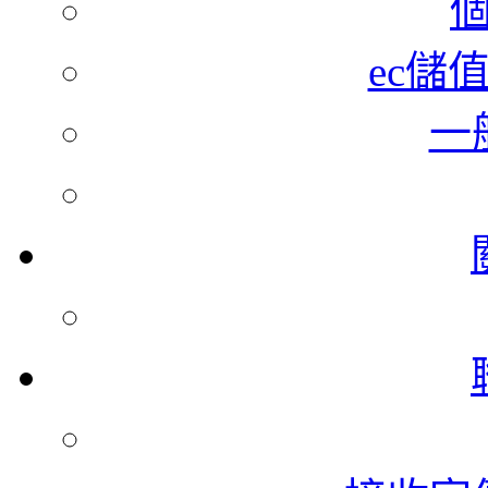
ec儲
一